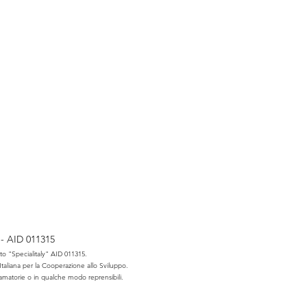
 - AID 011315
to "Specialitaly" AID 011315.
Italiana per la Cooperazione allo Sviluppo.
famatorie o in qualche modo reprensibili.