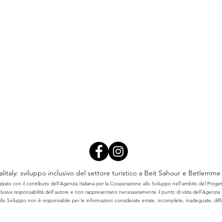
litaly: sviluppo inclusivo del settore turistico a Beit Sahour e Betlemme
izzato con il contributo dell'Agenzia Italiana per la Cooperazione allo Sviluppo nell'ambito del Proget
lusiva responsabilità dell'autore e non rappresentano necessariamente il punto di vista dell'Agenzia 
llo Sviluppo non è responsabile per le informazioni considerate errate, incomplete, inadeguate, dif